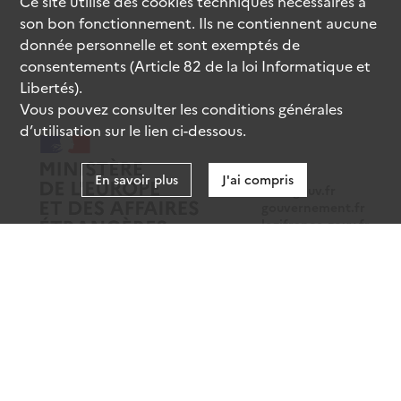
Ce site utilise des
cookies
techniques nécessaires à
son bon fonctionnement. Ils ne contiennent aucune
donnée personnelle et sont exemptés de
consentements (Article 82 de la loi Informatique et
Libertés).
Vous pouvez consulter les conditions générales
d’utilisation sur le lien ci-dessous.
En savoir plus
J'ai compris
data.gouv.fr
gouvernement.fr
legifrance.gouv.fr
service-public.fr
Mentions légales
Données personnelles
CGU
Gestion des cookies
Accessibilité : partiellement conforme
Sauf mention contraire, tous les contenus de ce site sont sous