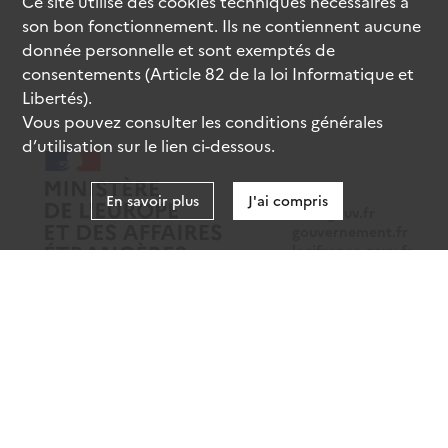
Ce site utilise des
cookies
techniques nécessaires à
son bon fonctionnement. Ils ne contiennent aucune
donnée personnelle et sont exemptés de
consentements (Article 82 de la loi Informatique et
Libertés).
Vous pouvez consulter les conditions générales
d’utilisation sur le lien ci-dessous.
En savoir plus
J'ai compris
data.gouv.fr
gouvernement.fr
legifrance.gouv.fr
service-public.fr
Mentions légales
Données personnelles
CGU
Gestion des cookies
Accessibilité : partiellement conforme
Sauf mention contraire, tous les contenus de ce site sont sous