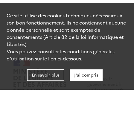
Ce site utilise des
cookies
techniques nécessaires à
son bon fonctionnement. Ils ne contiennent aucune
donnée personnelle et sont exemptés de
consentements (Article 82 de la loi Informatique et
Libertés).
Vous pouvez consulter les conditions générales
d’utilisation sur le lien ci-dessous.
En savoir plus
J'ai compris
data.gouv.fr
gouvernement.fr
legifrance.gouv.fr
service-public.fr
Mentions légales
Données personnelles
CGU
Gestion des cookies