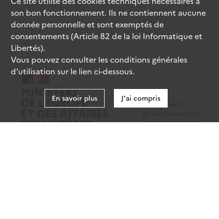
Ce site utilise des
cookies
techniques nécessaires à
son bon fonctionnement. Ils ne contiennent aucune
donnée personnelle et sont exemptés de
consentements (Article 82 de la loi Informatique et
Libertés).
Vous pouvez consulter les conditions générales
d’utilisation sur le lien ci-dessous.
En savoir plus
J'ai compris
data.gouv.fr
gouvernement.fr
legifrance.gouv.fr
service-public.fr
Mentions légales
Données personnelles
CGU
Gestion des cookies
Accessibilité : partiellement conforme
Sauf mention contraire, tous les contenus de ce site sont sous