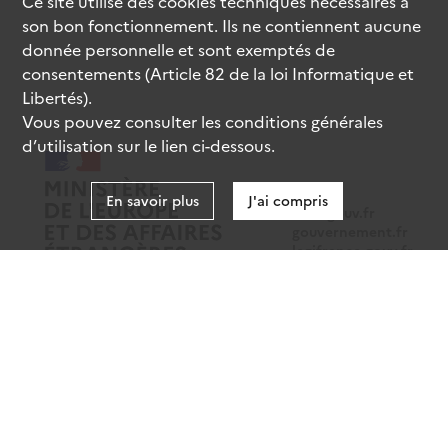
Ce site utilise des
cookies
techniques nécessaires à
son bon fonctionnement. Ils ne contiennent aucune
donnée personnelle et sont exemptés de
consentements (Article 82 de la loi Informatique et
Libertés).
Vous pouvez consulter les conditions générales
d’utilisation sur le lien ci-dessous.
En savoir plus
J'ai compris
data.gouv.fr
gouvernement.fr
legifrance.gouv.fr
service-public.fr
Mentions légales
Données personnelles
CGU
Gestion des cookies
Accessibilité : partiellement conforme
Sauf mention contraire, tous les contenus de ce site sont sous