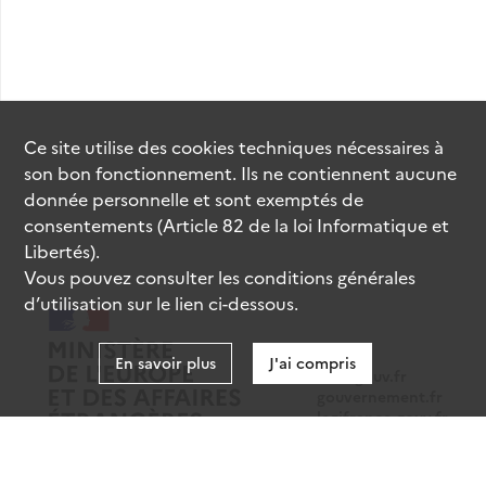
Ce site utilise des
cookies
techniques nécessaires à
son bon fonctionnement. Ils ne contiennent aucune
donnée personnelle et sont exemptés de
consentements (Article 82 de la loi Informatique et
Libertés).
Vous pouvez consulter les conditions générales
d’utilisation sur le lien ci-dessous.
En savoir plus
J'ai compris
data.gouv.fr
gouvernement.fr
legifrance.gouv.fr
service-public.fr