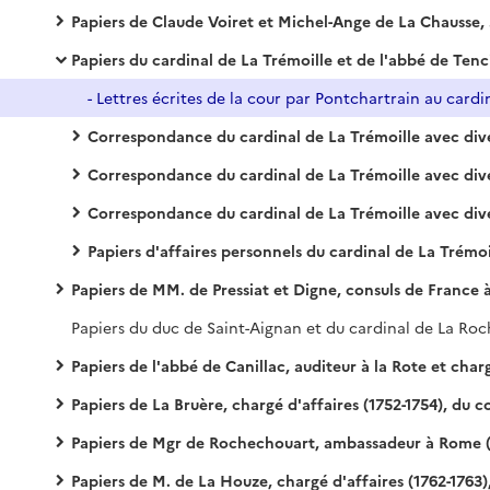
Papiers de Claude Voiret et Michel-Ange de La Chausse, consuls de France à Rome (1669-1724)
Papiers du cardinal de La Trémoille et de l'abbé de Tencin, ambassadeurs à Rome (1706-1724
Correspondance du cardinal de La Trémoille avec divers ambassadeurs et représentants fr
Correspondance du cardinal de La Trémoille avec divers agents consula
Correspondance du cardinal de La Trémoille avec divers officiels ou particuliers, italiens ou esp
Papiers d'affaires personnels du cardinal de La Trémoi
Papiers de MM. de Pressiat et Digne, consuls de France à Rome (1725-1744) et de M. de Chaste de Rioux, consul à Naples (1727-17
Papiers de l'abbé de Canillac, auditeur à la Rote et chargé d'affaires de France (1742-1745, 1748-1749
Papiers de La Bruère, chargé d'affaires (1752-1754), du comte de Choiseul-Stainville, ambassadeur (1754-1757), de Boyer de Fonscolombe et des abbés de Myere et Delvincourt, chargés d'affaires (175
Papiers de Mgr de Rochechouart, ambassadeur à Rome (1758-1761
Papiers de M. de La Houze, chargé d'affaires (1762-1763), et du marquis d'Aubeterre, ambassadeur (1763-176