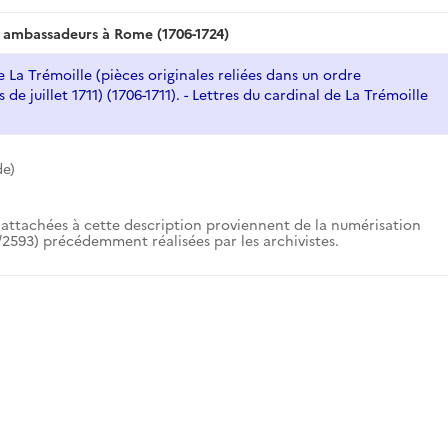
n, ambassadeurs à Rome (1706-1724)
e La Trémoille (pièces originales reliées dans un ordre
 de juillet 1711) (1706-1711). - Lettres du cardinal de La Trémoille
e)
attachées à cette description proviennent de la numérisation
2593) précédemment réalisées par les archivistes.