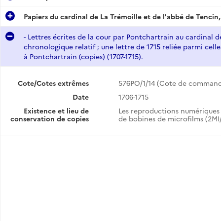
Papiers du cardinal de La Trémoille et de l'abbé de Tenci
)
- Lettres écrites de la cour par Pontchartrain au cardinal d
- Lettres écrites de la cour par Pontchartrain au cardinal de La Trémoille (pièces originales reliées dans un ordre chronologique relatif ; une lettre de 1715 reliée parmi celles de juillet 1711) (1706-1711). - Lettres du cardinal de La Trémoille à Pontchartrain (copies) (1707-1715).
chronologique relatif ; une lettre de 1715 reliée parmi celles
à Pontchartrain (copies) (1707-1715).
ançais
ires
Cote/Cotes extrêmes
576PO/1/14 (Cote de command
agnols
Date
1706-1715
Existence et lieu de
Les reproductions numériques 
lle
conservation de copies
de bobines de microfilms (2MI/
28)
Papiers du duc de Saint-Aignan et du cardinal de La Rochefoucauld, ambassadeurs à Rome (1732-1741, 1745-1748).
)
7)
)
9)