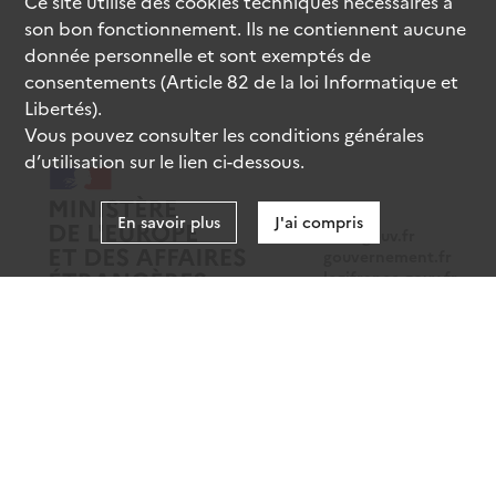
Ce site utilise des
cookies
techniques nécessaires à
son bon fonctionnement. Ils ne contiennent aucune
donnée personnelle et sont exemptés de
consentements (Article 82 de la loi Informatique et
Libertés).
Vous pouvez consulter les conditions générales
d’utilisation sur le lien ci-dessous.
En savoir plus
J'ai compris
data.gouv.fr
gouvernement.fr
legifrance.gouv.fr
service-public.fr
Mentions légales
Données personnelles
CGU
Gestion des cookies
Accessibilité : partiellement conforme
Sauf mention contraire, tous les contenus de ce site sont sous