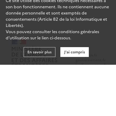
Ce site utilise des
cookies
techniques nécessaires à
son bon fonctionnement. Ils ne contiennent aucune
donnée personnelle et sont exemptés de
consentements (Article 82 de la loi Informatique et
Libertés).
Vous pouvez consulter les conditions générales
d’utilisation sur le lien ci-dessous.
En savoir plus
J'ai compris
data.gouv.fr
gouvernement.fr
legifrance.gouv.fr
service-public.fr
Mentions légales
Données personnelles
CGU
Gestion des cookies
Accessibilité : partiellement conforme
Sauf mention contraire, tous les contenus de ce site sont sous