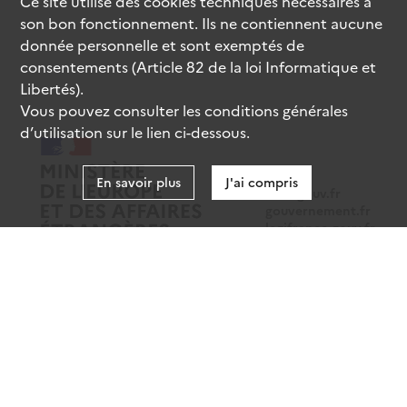
Ce site utilise des
cookies
techniques nécessaires à
son bon fonctionnement. Ils ne contiennent aucune
donnée personnelle et sont exemptés de
consentements (Article 82 de la loi Informatique et
Libertés).
Vous pouvez consulter les conditions générales
d’utilisation sur le lien ci-dessous.
En savoir plus
J'ai compris
data.gouv.fr
gouvernement.fr
legifrance.gouv.fr
service-public.fr
Mentions légales
Données personnelles
CGU
Gestion des cookies
Accessibilité : partiellement conforme
Sauf mention contraire, tous les contenus de ce site sont sous