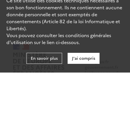
Ce site utilise des
cookies
techniques nécessaires à
son bon fonctionnement. Ils ne contiennent aucune
donnée personnelle et sont exemptés de
consentements (Article 82 de la loi Informatique et
Libertés).
Vous pouvez consulter les conditions générales
d’utilisation sur le lien ci-dessous.
En savoir plus
J'ai compris
data.gouv.fr
gouvernement.fr
legifrance.gouv.fr
service-public.fr
Mentions légales
Données personnelles
CGU
Gestion des cookies
Accessibilité : partiellement conforme
Sauf mention contraire, tous les contenus de ce site sont sous