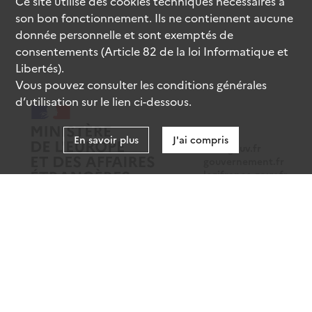
Ce site utilise des
cookies
techniques nécessaires à
son bon fonctionnement. Ils ne contiennent aucune
donnée personnelle et sont exemptés de
consentements (Article 82 de la loi Informatique et
Libertés).
Vous pouvez consulter les conditions générales
d’utilisation sur le lien ci-dessous.
En savoir plus
J'ai compris
data.gouv.fr
gouvernement.fr
legifrance.gouv.fr
service-public.fr
Mentions légales
Données personnelles
CGU
Gestion des cookies
Accessibilité : partiellement conforme
Sauf mention contraire, tous les contenus de ce site sont sous