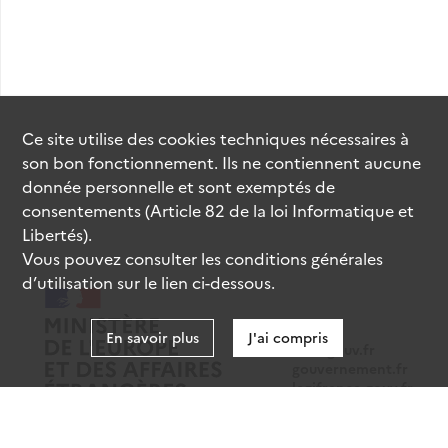
Ce site utilise des
cookies
techniques nécessaires à
son bon fonctionnement. Ils ne contiennent aucune
donnée personnelle et sont exemptés de
consentements (Article 82 de la loi Informatique et
Libertés).
Vous pouvez consulter les conditions générales
d’utilisation sur le lien ci-dessous.
En savoir plus
J'ai compris
data.gouv.fr
gouvernement.fr
legifrance.gouv.fr
service-public.fr