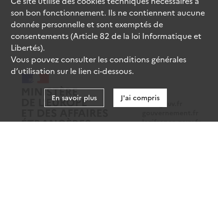
Ce site utilise des
cookies
techniques nécessaires à
son bon fonctionnement. Ils ne contiennent aucune
donnée personnelle et sont exemptés de
consentements (Article 82 de la loi Informatique et
Libertés).
Vous pouvez consulter les conditions générales
d’utilisation sur le lien ci-dessous.
En savoir plus
J'ai compris
data.gouv.fr
gouvernement.fr
legifrance.gouv.fr
service-public.fr
Mentions légales
Données personnelles
CGU
Gestion des cookies
Accessibilité : partiellement conforme
Sauf mention contraire, tous les contenus de ce site sont sous