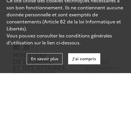
Ce site utilise des
cookies
techniques nécessaires à
son bon fonctionnement. Ils ne contiennent aucune
donnée personnelle et sont exemptés de
consentements (Article 82 de la loi Informatique et
Libertés).
Vous pouvez consulter les conditions générales
d’utilisation sur le lien ci-dessous.
En savoir plus
J'ai compris
data.gouv.fr
gouvernement.fr
legifrance.gouv.fr
service-public.fr
Mentions légales
Données personnelles
CGU
Gestion des cookies
Accessibilité : partiellement conforme
Sauf mention contraire, tous les contenus de ce site sont sous