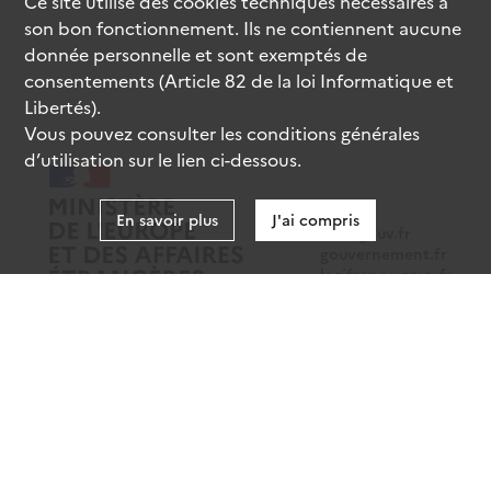
Ce site utilise des
cookies
techniques nécessaires à
son bon fonctionnement. Ils ne contiennent aucune
donnée personnelle et sont exemptés de
consentements (Article 82 de la loi Informatique et
Libertés).
Vous pouvez consulter les conditions générales
d’utilisation sur le lien ci-dessous.
En savoir plus
J'ai compris
data.gouv.fr
gouvernement.fr
legifrance.gouv.fr
service-public.fr
Mentions légales
Données personnelles
CGU
Gestion des cookies
Accessibilité : partiellement conforme
Sauf mention contraire, tous les contenus de ce site sont sous