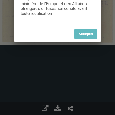
ministère de l’Europe et des Affaires
étrangères diffusés sur ce site avant
toute réutilisation.