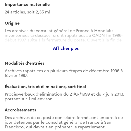
Importance matérielle
24 articles, soit 2,35 ml
Origine
Les archives du consulat général de France à Honolulu
inventoriées ci-dessous furent rapatriées au CADN fin 1996-
début 1997, suite à la fermeture du poste. Ouvert à la fin de
l'année 1987 à la demande de la direction d'Asie-Océanie du
Afficher plus
ministère des Affaires étrangères, le consulat général à
Honolulu était à la fois un consulat pour Hawaï et les
territoires du Pacifique appartenant aux Etats-Unis ou sous
Modalités d'entrées
mandat américain, et une ambassade auprès des Etats
fédérés de Micronésie, de la République des Iles Marshall et
Archives rapatriées en plusieurs étapes de décembre 1996 à
de la République de Palau. Cette circonscription immense fut
février 1997.
partagée en 1996 entre notre consulat général à San
Francisco (Etat de Hawaï, Guam, Territoire des Samoa
Évaluation, tris et éliminations, sort final
américaines, le Commonwealth des Marianes du Nord) et
nos ambassades à Suva (Iles Marshall et Etats fédérés de
Procès-verbaux d'élimination du 21/07/1999 et du 7 juin 2013,
Micronésie) et à Manille (République de Palau).
portant sur 1 ml environ.
Accroissements
Des archives de ce poste consulaire fermé sont encore à ce
jour détenues par le consulat général de France à San
Francisco, qui devrait en préparer le rapatriement.