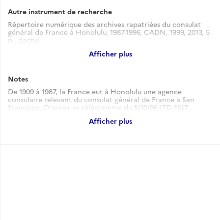
Autre instrument de recherche
Répertoire numérique des archives rapatriées du consulat
général de France à Honolulu, 1987-1996, CADN, 1999, 2013, 5
p., dactyl.
Voir l'instrument de recherche
Afficher plus
Notes
De 1909 à 1987, la France eut à Honolulu une agence
consulaire relevant du consulat général de France à San
Francisco. D'après un télégramme du 5/10/96 (TD FSLT
HONOLULU 176) il existait à Honolulu 2,8 ou 2,88 ml
Afficher plus
d'archives antérieures à 1987. Ces archives n'ont pas été
rapatriées à Nantes en 1996-1997. On ne peut exclure qu'elles
aient été déposées au poste de San Francisco.