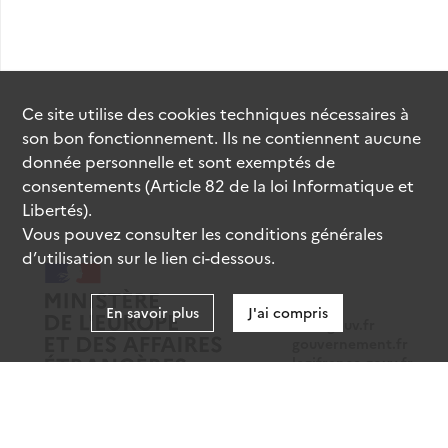
Ce site utilise des
cookies
techniques nécessaires à
son bon fonctionnement. Ils ne contiennent aucune
donnée personnelle et sont exemptés de
consentements (Article 82 de la loi Informatique et
Libertés).
Vous pouvez consulter les conditions générales
d’utilisation sur le lien ci-dessous.
En savoir plus
J'ai compris
data.gouv.fr
gouvernement.fr
legifrance.gouv.fr
service-public.fr