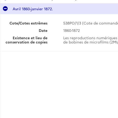
Avril 1860-janvier 1872.
Cote/Cotes extrêmes
538PO/1/3 (Cote de command
Date
1860-1872
Février 1872-octobre 1892. Au verso : enregistrement d'actes maritimes, rapports de mer, débarquements, armements, expertises (1891-mars 1898).
Existence et lieu de
Les reproductions numériques 
conservation de copies
de bobines de microfilms (2MI/