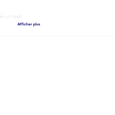
)
:
8 avril 1940)
cords de Burgos. (11 avril 1938-2 mai 1939
Afficher plus