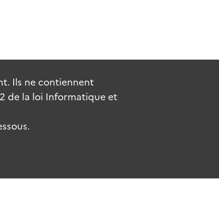
. Ils ne contiennent
de la loi Informatique et
essous.
.fr
gouvernement.fr
legifrance.gouv.fr
service-public.fr