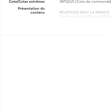
Cote/Cotes extrêmes
397QO/5 (Cote de commande
Présentation du
contenu
RELATIONS AVEC LA FRANCE 
Dossier général. (19 mars 1938-1
Entretiens Bérard-Jordana et ac