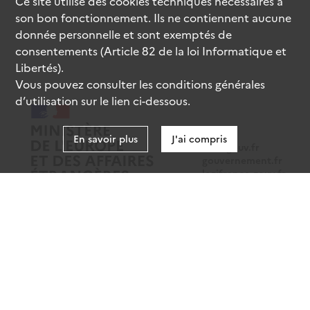
Ce site utilise des
cookies
techniques nécessaires à
son bon fonctionnement. Ils ne contiennent aucune
donnée personnelle et sont exemptés de
consentements (Article 82 de la loi Informatique et
Libertés).
Vous pouvez consulter les conditions générales
d’utilisation sur le lien ci-dessous.
En savoir plus
J'ai compris
data.gouv.fr
gouvernement.fr
legifrance.gouv.fr
service-public.fr
Mentions légales
Données personnelles
CGU
Gestion des cookies
Accessibilité : partiellement conforme
Sauf mention contraire, tous les contenus de ce site sont sous