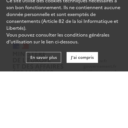
Ce site utilise des
cookies
techniques nécessaires à
son bon fonctionnement. Ils ne contiennent aucune
donnée personnelle et sont exemptés de
consentements (Article 82 de la loi Informatique et
Libertés).
Vous pouvez consulter les conditions générales
d’utilisation sur le lien ci-dessous.
En savoir plus
J'ai compris
data.gouv.fr
gouvernement.fr
legifrance.gouv.fr
service-public.fr
Mentions légales
Données personnelles
CGU
Gestion des cookies
Accessibilité : partiellement conforme
Sauf mention contraire, tous les contenus de ce site sont sous