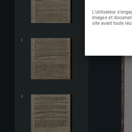
L’utilisateur s’eng
images et documents
site avant toute réut
3
4