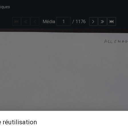
tiques
Média
/
1176
 réutilisation