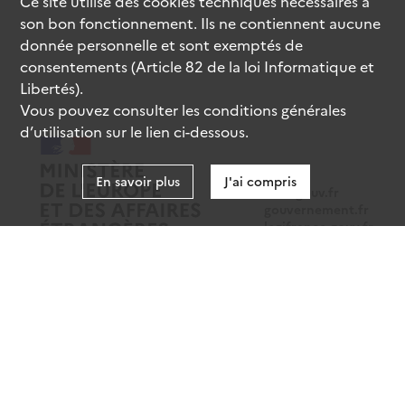
Ce site utilise des
cookies
techniques nécessaires à
son bon fonctionnement. Ils ne contiennent aucune
donnée personnelle et sont exemptés de
consentements (Article 82 de la loi Informatique et
Libertés).
Vous pouvez consulter les conditions générales
d’utilisation sur le lien ci-dessous.
En savoir plus
J'ai compris
data.gouv.fr
gouvernement.fr
legifrance.gouv.fr
service-public.fr
Mentions légales
Données personnelles
CGU
Gestion des cookies
Accessibilité : partiellement conforme
Sauf mention contraire, tous les contenus de ce site sont sous