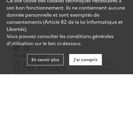
Ce site utilise des
cookies
techniques nécessaires à
son bon fonctionnement. Ils ne contiennent aucune
donnée personnelle et sont exemptés de
consentements (Article 82 de la loi Informatique et
Libertés).
Vous pouvez consulter les conditions générales
d’utilisation sur le lien ci-dessous.
En savoir plus
J'ai compris
data.gouv.fr
gouvernement.fr
legifrance.gouv.fr
service-public.fr
Mentions légales
Données personnelles
CGU
Gestion des cookies
Accessibilité : partiellement conforme
Sauf mention contraire, tous les contenus de ce site sont sous