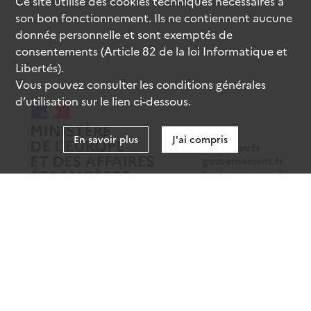
Ce site utilise des
cookies
techniques nécessaires à
son bon fonctionnement. Ils ne contiennent aucune
donnée personnelle et sont exemptés de
consentements (Article 82 de la loi Informatique et
Libertés).
Vous pouvez consulter les conditions générales
d’utilisation sur le lien ci-dessous.
En savoir plus
J'ai compris
data.gouv.fr
gouvernement.fr
legifrance.gouv.fr
service-public.fr
Mentions légales
Données personnelles
CGU
Gestion des cookies
Accessibilité : partiellement conforme
Sauf mention contraire, tous les contenus de ce site sont sous