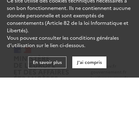
Ce site utilise des
cookies
techniques nécessaires à
son bon fonctionnement. Ils ne contiennent aucune
donnée personnelle et sont exemptés de
consentements (Article 82 de la loi Informatique et
Libertés).
Vous pouvez consulter les conditions générales
d’utilisation sur le lien ci-dessous.
En savoir plus
J'ai compris
data.gouv.fr
gouvernement.fr
legifrance.gouv.fr
service-public.fr
Mentions légales
Données personnelles
CGU
Gestion des cookies
Accessibilité : partiellement conforme
Sauf mention contraire, tous les contenus de ce site sont sous