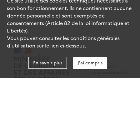
Ce site utilise des
cookies
techniques nécessaires à
son bon fonctionnement. Ils ne contiennent aucune
donnée personnelle et sont exemptés de
consentements (Article 82 de la loi Informatique et
Libertés).
Vous pouvez consulter les conditions générales
d’utilisation sur le lien ci-dessous.
En savoir plus
J'ai compris
data.gouv.fr
gouvernement.fr
legifrance.gouv.fr
service-public.fr
Mentions légales
Données personnelles
CGU
Gestion des cookies
Accessibilité : partiellement conforme
Sauf mention contraire, tous les contenus de ce site sont sous