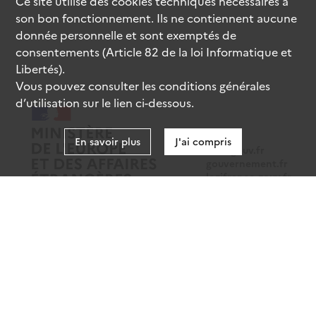
Ce site utilise des
cookies
techniques nécessaires à
son bon fonctionnement. Ils ne contiennent aucune
donnée personnelle et sont exemptés de
consentements (Article 82 de la loi Informatique et
Libertés).
Vous pouvez consulter les conditions générales
d’utilisation sur le lien ci-dessous.
En savoir plus
J'ai compris
data.gouv.fr
gouvernement.fr
legifrance.gouv.fr
service-public.fr
Mentions légales
Données personnelles
CGU
Gestion des cookies
Accessibilité : partiellement conforme
Sauf mention contraire, tous les contenus de ce site sont sous