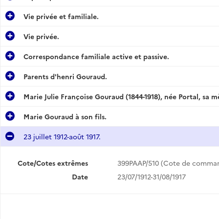
Vie privée et familiale.
Vie privée.
.
Correspondance familiale active et passive.
Parents d'henri Gouraud.
té.
Marie Julie Françoise Gouraud (1844-1918), née Portal, sa 
Marie Gouraud à son fils.
.
23 juillet 1912-août 1917.
Cote/Cotes extrêmes
399PAAP/510 (Cote de comma
esse.
Date
23/07/1912-31/08/1917
907.
1932.