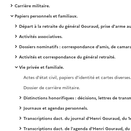
Carrière militaire.
Papiers personnels et familiaux.
Départ à la retraite du général Gouraud, prise d'arme aux Invalides le 17 novembre 1937, remise d'un fanion d'honneur par ses anciens soldats le 9 janvier 1938 dans la cour d'honneur des Invalides
Activités associatives.
Dossiers nominatifs : correspondance d'amis, de camarades, de relations (papiers de fonction, interventions, sollicitations diverses, félicitations adressées au général et remerciements suite à des félicitations adressées par le général), documentation sur le personnage, ses écrits, sa postéri
Activités et correspondance du général retraité.
Vie privée et familiale.
Actes d'état civil, papiers d'identité et cartes diverses
Dossier de carrière militaire.
Distinctions honorifiques : décisions, lettres de transmission, brevets et diplômes, pr
Journaux et agendas personnels.
Transcriptions dact. du journal d'Henri Gouraud, du 1er janvier au 31 décembre 1
Transcriptions dact. de l'agenda d'Henri Gouraud, du 1er janvier 1928 au 14 octobre 