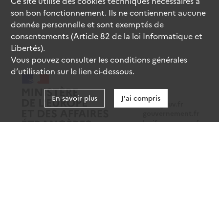
Ce site utilise des
cookies
techniques nécessaires à
son bon fonctionnement. Ils ne contiennent aucune
donnée personnelle et sont exemptés de
consentements (Article 82 de la loi Informatique et
Libertés).
Vous pouvez consulter les conditions générales
d’utilisation sur le lien ci-dessous.
En savoir plus
J'ai compris
data.gouv.fr
gouvernement.fr
legifrance.gouv.fr
service-public.fr
Mentions légales
Données personnelles
CGU
Gestion des cookies
Accessibilité : partiellement conforme
Sauf mention contraire, tous les contenus de ce site sont sous