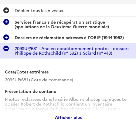
Déplier
tous les niveaux
Services français de récupération artistique
(spoliations de la Deuxième Guerre mondiale)
Dossiers de réclamation adressés à l'OBIP (1944-1962)
209SUP/681 - Ancien conditionnement photos - dossiers
Philippe de Rothschild (n° 392) à Sciard (n° 413)
Cote/Cotes extrêmes
209SUP/681 (Cote de commande)
Présentation du contenu
Photos reclassées dans la série Albums photographiques Le
dossier Robert de Rothschild contient un inventaire
d'oeuvres sous forme de fiches photos (n° 2 à 59 : Laszlo,
Gustave Moreau, Théodore Rousseau, Eugène Zak, Ziem,
Afficher plus
Boldini, etc.)