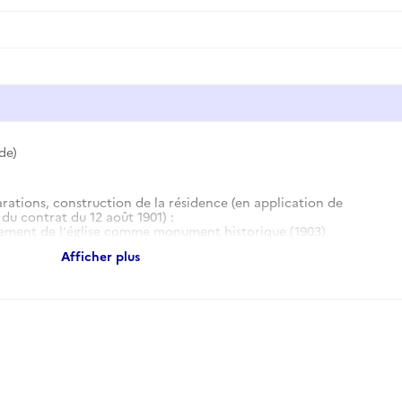
de)
arations, construction de la résidence (en application de
, du contrat du 12 août 1901) :
sement de l'église comme monument historique (1903)
e la source dans la crypte (1903)
Afficher plus
résidence (1904)
hapiteaux byzantins avec inscription coufique (1904)
la terrasse (1905)
supplémentaire de 10 000 francs par le ministère des Affaires
'article X du contrat du 12 août 1901) (1905-1906)
ement français sur l'exécution des travaux (1906)
e pignon sud de la résidence (1906)
6)
onale (2 déc. 1907)
ative (1908)