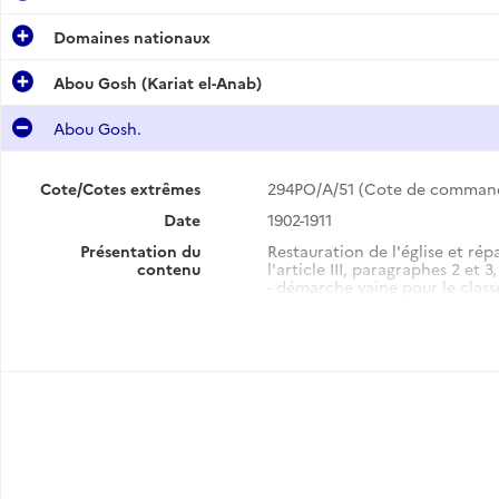
Domaines nationaux
Abou Gosh (Kariat el-Anab)
Abou Gosh.
Cote/Cotes extrêmes
294PO/A/51 (Cote de comman
Date
1902-1911
Présentation du
Restauration de l'église et rép
contenu
l'article III, paragraphes 2 et 3
- démarche vaine pour le clas
- réfection de la maçonnerie d
- fin de la construction de la 
- découverte archéologique : c
- restauration des voûtes et de 
- attribution d'une allocation 
étrangères (en application de l
- droit de contrôle du gouvern
- construction d'un étage sur l
- réparation des terrasses (190
- consécration de l'église nati
- pose d'une plaque commémor