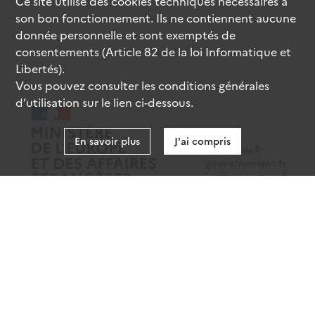
Ce site utilise des
cookies
techniques nécessaires à
son bon fonctionnement. Ils ne contiennent aucune
donnée personnelle et sont exemptés de
consentements (Article 82 de la loi Informatique et
Libertés).
Vous pouvez consulter les conditions générales
d’utilisation sur le lien ci-dessous.
En savoir plus
J'ai compris
data.gouv.fr
gouvernement.fr
legifrance.gouv.fr
service-public.fr
Mentions légales
Données personnelles
CGU
Gestion des cookies
Accessibilité : partiellement conforme
Sauf mention contraire, tous les contenus de ce site sont sous