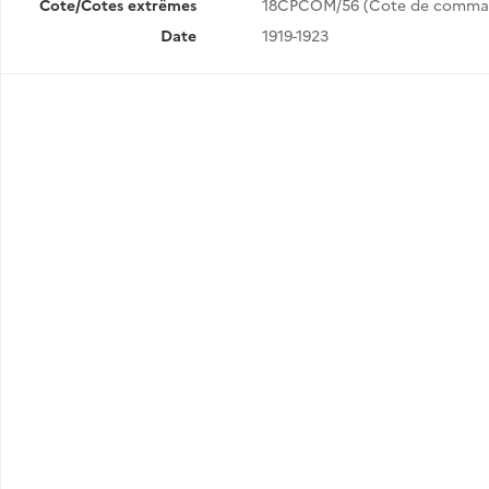
Cote/Cotes extrêmes
18CPCOM/56 (Cote de comma
Date
1919-1923