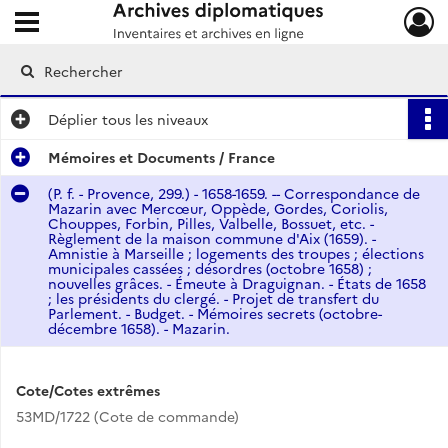
Ouvrir le menu déroulant
Archives diplomatiques
Déplier
tous les niveaux
Mémoires et Documents / France
(P. f. - Provence, 299.) - 1658-1659. -- Correspondance de
Mazarin avec Mercœur, Oppède, Gordes, Coriolis,
Chouppes, Forbin, Pilles, Valbelle, Bossuet, etc. -
Règlement de la maison commune d'Aix (1659). -
Amnistie à Marseille ; logements des troupes ; élections
municipales cassées ; désordres (octobre 1658) ;
nouvelles grâces. - Émeute à Draguignan. - États de 1658
; les présidents du clergé. - Projet de transfert du
Parlement. - Budget. - Mémoires secrets (octobre-
décembre 1658). - Mazarin.
Cote/Cotes extrêmes
53MD/1722 (Cote de commande)