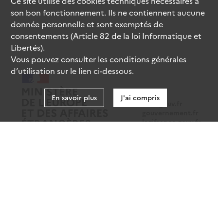
Ce site utilise des
cookies
techniques nécessaires à
son bon fonctionnement. Ils ne contiennent aucune
donnée personnelle et sont exemptés de
consentements (Article 82 de la loi Informatique et
Libertés).
Vous pouvez consulter les conditions générales
d’utilisation sur le lien ci-dessous.
En savoir plus
J'ai compris
data.gouv.fr
gouvernement.fr
legifrance.gouv.fr
service-public.fr
Mentions légales
Données personnelles
CGU
Gestion des cookies
Accessibilité : partiellement conforme
Sauf mention contraire, tous les contenus de ce site sont sous