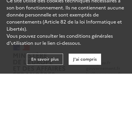
Ce site utilise des
cookies
techniques nécessaires à
son bon fonctionnement. Ils ne contiennent aucune
donnée personnelle et sont exemptés de
consentements (Article 82 de la loi Informatique et
Libertés).
Vous pouvez consulter les conditions générales
d’utilisation sur le lien ci-dessous.
En savoir plus
J'ai compris
data.gouv.fr
gouvernement.fr
legifrance.gouv.fr
service-public.fr
Mentions légales
Données personnelles
CGU
Gestion des cookies
Accessibilité : partiellement conforme
Sauf mention contraire, tous les contenus de ce site sont sous