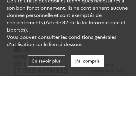
Ce site utilise des
cookies
techniques nécessaires à
son bon fonctionnement. Ils ne contiennent aucune
donnée personnelle et sont exemptés de
consentements (Article 82 de la loi Informatique et
Libertés).
Vous pouvez consulter les conditions générales
d’utilisation sur le lien ci-dessous.
En savoir plus
J'ai compris
data.gouv.fr
gouvernement.fr
legifrance.gouv.fr
service-public.fr
Mentions légales
Données personnelles
CGU
Gestion des cookies
Accessibilité : partiellement conforme
Sauf mention contraire, tous les contenus de ce site sont sous