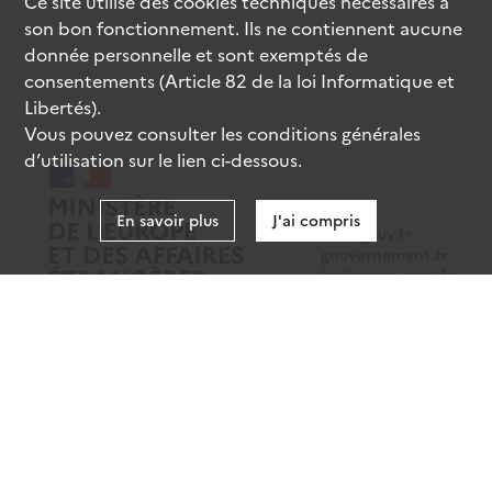
Ce site utilise des
cookies
techniques nécessaires à
son bon fonctionnement. Ils ne contiennent aucune
donnée personnelle et sont exemptés de
consentements (Article 82 de la loi Informatique et
Libertés).
Vous pouvez consulter les conditions générales
d’utilisation sur le lien ci-dessous.
En savoir plus
J'ai compris
data.gouv.fr
gouvernement.fr
legifrance.gouv.fr
service-public.fr
Mentions légales
Données personnelles
CGU
Gestion des cookies
Accessibilité : partiellement conforme
Sauf mention contraire, tous les contenus de ce site sont sous