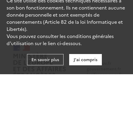
Ce site utilise des
cookies
techniques nécessaires à
son bon fonctionnement. Ils ne contiennent aucune
donnée personnelle et sont exemptés de
consentements (Article 82 de la loi Informatique et
Libertés).
Vous pouvez consulter les conditions générales
d’utilisation sur le lien ci-dessous.
En savoir plus
J'ai compris
data.gouv.fr
gouvernement.fr
legifrance.gouv.fr
service-public.fr
Mentions légales
Données personnelles
CGU
Gestion des cookies
Accessibilité : partiellement conforme
Sauf mention contraire, tous les contenus de ce site sont sous