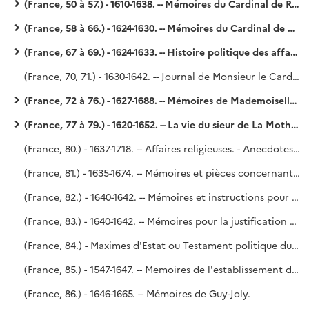
(France, 50 à 57.) - 1610-1638. -- Mémoires du Cardinal de Richelieu. - Richelieu.
(France, 58 à 66.) - 1624-1630. -- Mémoires du Cardinal de Richelieu. - Richelieu.
(France, 67 à 69.) - 1624-1633. -- Histoire politique des affaires principales qui se sont passées en France pendant l'administration de Mgr le Cardinal duc de Richelieu, soubs le règne de très juste et très victorieux Louis treizième du nom, roy de France et de Navarre, par Vialart. - Richelieu (?).
(France, 70, 71.) - 1630-1642. -- Journal de Monsieur le Cardinal de Richelieu, qu'il a fait durant le grand orage de la Cour ez années 1630 et 1631. - En plus, les pièces détachées qui ont été publiées avec le Journal en 1648. - Saint-Simon, n° 70 de l'Inventaire.
(France, 72 à 76.) - 1627-1688. -- Mémoires de Mademoiselle de Montpensier. - Saint-Simon, n° 6 de l'Inventaire.
(France, 77 à 79.) - 1620-1652. -- La vie du sieur de La Mothe-Goulas. Suivie de : La deffense de feu Mr Goulas, secrétaire des commandements de Mgr Gaston de France, duc d'Orléans, contre les calomnies qui se trouvent dans un libelle intitulé : Mémoires de M. de Montrésor. - La vie de M. Goulas, secrétaire des commandements de Mgr Gaston de France, duc d'Orléans. (1664.) - Saint-Simon, n° 5 de l'Inventaire.
(France, 80.) - 1637-1718. -- Affaires religieuses. - Anecdotes sur le P. Caussin, confesseur de Louis XIII, le P. Sirmond, la révocation de l'édit de Nantes, le choix du confesseur du roi (1712), par M. Le Dran. - Lettres, mandements épiscopaux et autres documents relatifs à la constitution Unigenitus. - Condamnation du P. Quesnel. - Correspondance entre D. Isidore, abbé de la Trappe, et Saint-Simon (juin et août 1718.) - Supplique de l'Université au Parlement, par le duc de Saint-Simon. - Saint-Simon, en partie.
(France, 81.) - 1635-1674. -- Mémoires et pièces concernant les juridictions de la Table de Marbre, la Cour des Monnaies, les Chambres de justice et juridictions exceptionnelles.
(France, 82.) - 1640-1642. -- Mémoires et instructions pour servir à justifier l'innocence de Mre François-Auguste de Thou, conseiller du Roy en son Conseil d'Estat [par Pierre Dupuy]. - Don de M. Ch. Victor d'Hautefort, 8 septembre 1806. (Voy. le P. Lelong, n° 33 745.)
(France, 83.) - 1640-1642. -- Mémoires pour la justification de feu M. de Thou, par Pierre Dupuy. (Voy. le n° 80.)
(France, 84.) - Maximes d'Estat ou Testament politique du Cardinal de Richelieu. Précédé d'une dissertation datée du 22 novembre 1764. - Richelieu (?).
(France, 85.) - 1547-1647. -- Memoires de l'establissement des secretaires d'Estat et des clercs notaires et secretaires du Roy et secretaires des finances& avec la suitte des secretaires d'Estat& de 1547 jusques aprésent 1647. (Voy. le P. Lelong, n° 32 625.)
(France, 86.) - 1646-1665. -- Mémoires de Guy-Joly.