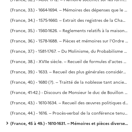
(France, 33.) - 1664-1694. -- Mémoires des dépenses que le Roy a faites dans ses bâtiments depuis l'année 1664 jusques en l'année 1690 inclusivement, par G. M. - Estat et menu général de la Chambre aux deniers du Roy, année 1694.
(France, 34.) - 1575-1660. -- Extrait des registres de la Chambre des comptes.
(France, 35.) - 1560-1626. -- Reglements relatifs à la maison du Roi et aux principaux officiers servans en icelle. - En tête du volume, une lettre de la reine Catherine au roi Charles IX après sa majorité et une relation de ce qui se passa à Orléans le lendemain de la mort de François II (6 décembre 1560), tirée des registres de M. de Laubespine, secrétaire d'État. - Copié sur le n° 218 du fonds Dupuy. (Voy. le P. Lelong, n° 32 377.)
(France, 36.) - 1578-1688. -- Pièces et mémoires sur l'Ordre du Saint-Esprit. - Saint-Simon (?).
(France, 37.) - 1581-1767. -- Du Molinisme, du Probabilisme et de la doctrine des Jésuites ; huit dissertations, par N. Le Dran.
(France, 38.) - XVIIe siècle. -- Recueil de formules d'actes émanant de l'autorité royale (Brevets, Commissions, Provisions, Survivances, etc.).
(France, 39.) - 1633. -- Recueil des plus générales considérations servant au maniment des affaires publiques, par M. de Béthune.
(France, 40.) - 1680 (?). -- Traitté de la noblesse tant ancienne que moderne, fiefs, cavaleries et tournois. - Saint-Simon, n° 1 de l'Inventaire.
(France, 41-42.) - Discours de Monsieur le duc de Bouillon contenant l'histoire de sa vie, à Monseigneur son fils. -- De Mesmes. Copié sur le n° 82 du fonds Dupuy.
(France, 43.) - 1610-1634. -- Recueil des œuvres politiques du duc de Rohan. - De Mesmes.
(France, 44.) - 1616. -- Procès-verbal de la conférence tenue à Loudun en l'année 1616. - Parayre.
(France, 45 à 49.) - 1610-1631. -- Mémoires et pièces diverses servans à l'histoire de France soubs le règne de Louis XIII. - De Mesmes. Copié sur les n°s 90-94 du fonds Dupuy.