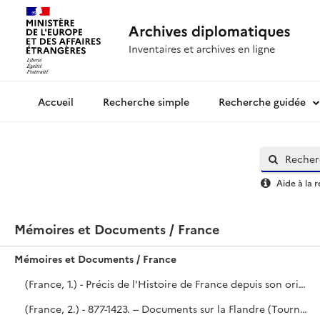
Recherche simple
Recherche guidée
Archives diplomatiques
Aide à la 
Mémoires et Documents / France
Mémoires et Documents / France
(France, 1.) - Précis de l'Histoire de France depuis son origine jusqu'à la fin du règne de Louis XIV, rédigé en 1723 par Le Dran.
(France, 2.) - 877-1423. -- Documents sur la Flandre (Tournay), le Traité de Brétigny, les Traités avec l'Écosse, Gênes et l'Empereur. - Tables de trois manuscrits du fonds Harléien. (N°s 1515-1516 et 4352.) - Une partie du volume provient de la collection du Président de Mesmes, l'autre de la mission de Bréquigny en Angleterre (1765).