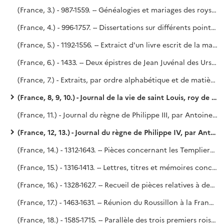
(France, 3.) - 987-1559. -- Généalogies et mariages des roys, princes et princesses, douaires des roynes et princesses de la Maison de France, troisième lignée régnante, et d'aucunes maisons fondues en icelles. - Quelques dissertations sur d'autres sujets.
(France, 4.) - 996-1757. -- Dissertations sur différents points de l'Histoire de France. - Mémoire sur les fonctions des premiers ministres, rédigé, sur l'ordre du cardinal Dubois (1723), par Le Dran.
(France, 5.) - 1192-1556. -- Extraict d'un livre escrit de la main de M. le chancellier de l'Hospital, concernant plusieurs traités de paix, appanages, mariages, neutralitez, recognoissances, foy et hommage et autres droits de souveraineté. Deux copies reliées à la suite l'une de l'autre. - Parayre.
(France, 6.) - 1433. -- Deux épistres de Jean Juvénal des Ursins, évesque et comte de Beauvais, l'une envoyée aux trois États tenus à Blois, et l'autre relative à la paix d'Angleterre. - Voy. le P. Lelong, n° 28 791.
(France, 7.) - Extraits, par ordre alphabétique et de matières, des ordonnances antérieures à 1649, avec commentaires.
(France, 8, 9, 10.) - Journal de la vie de saint Louis, roy de France, IXe du nom, composé par Antoine Aubery, avocat au Parlement..
(France, 11.) - Journal du règne de Philippe III, par Antoine Aubery, avocat au Parlement.
(France, 12, 13.) - Journal du règne de Philippe IV, par Antoine Aubery, avocat au Parlement.
(France, 14.) - 1312-1643. -- Pièces concernant les Templiers, le Connétable et les grands officiers de la couronne. - Mémoire d'État sur les rébellions. - Différends entre le pape Urbain VIII et le clergé. - Harangues au Roi par les présidents des cours de justice, etc.
(France, 15.) - 1316-1413. -- Lettres, titres et mémoires concernant les chanceliers de France et les gardes des sceaux, ensemble des droictz attribués à leurs charges. - Voy. le P. Lelong, n° 31 466.
(France, 16.) - 1328-1627. -- Recueil de pièces relatives à des condamnations portées contre des financiers. - Richelieu (?).
(France, 17.) - 1463-1631. -- Réunion du Roussillon à la France (1463). - Procès criminels, notamment du connétable de Saint-Pol (1475). - Édits et lettres politiques de Charles IX, de Catherine de Médicis, etc. - Dialogus habitus in conventu Caletano (août-novembre 1521). - Des droits du Roi sur les comtés de Flandres et d'Artois [par Godefroy] (1631). - La première partie du volume vient peut-être de Richelieu ; la seconde partie vient de Godefroy.
(France, 18.) - 1585-1715. -- Parallèle des trois premiers rois Bourbons, par le duc de Saint-Simon (mai 1746). - Saint-Simon, n° 147 de l'Inventaire dressé, après la mort de Saint-Simon, par Me Delaleu, notaire à Paris.