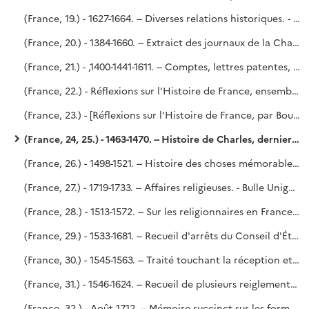
(France, 19.) - 1627-1664. -- Diverses relations historiques. - Siège de la Rochelle, secours de Cazal et reddition de Montauban (1627-1629) [par Mervaulx]. (Voy. le P. Lelong, n° 12 483.) - Rupture de Richelieu et de la Reine mère (1630-1631). - Prise et reprise de Corbie (1636). - Affaires extérieures sous Mazarin. - Élection d'Innocent X (1644). - Saint-Simon.
(France, 20.) - 1384-1660. -- Extraict des journaux de la Chambre des Comptes de Paris.
(France, 21.) - ,1400-1441-1611. -- Comptes, lettres patentes, traités et autres pièces politiques. - Pièces de polémique religieuse. - Une partie du volume vient de Richelieu, une autre de Godefroy.
(France, 22.) - Réflexions sur l'Histoire de France, ensemble les Assemblées des Parlemens et États généraux, par M. le comte de Boulainvilliers.
(France, 23.) - [Réflexions sur l'Histoire de France, par Boulainvilliers.]
(France, 24, 25.) - 1463-1470. -- Histoire de Charles, dernier duc de Bourgogne, escripte par G. Chastelain, son historiographe. - Richelieu (?).
(France, 26.) - 1498-1521. -- Histoire des choses mémorables advenues du règne des rois Louis XIIme et François Ier jusques en l'an 1521, par messire Robert de la Marck, seigneur de Fleurange. - Copié sur le manuscrit du fonds Dupuy, n° 107.
(France, 27.) - 1719-1733. -- Affaires religieuses. - Bulle Unigenitus. - Religionnaires. - Convulsionnaires. - Matières bénéficiales. - Vie du P. de Bérulle, rédigée en 1750, probablement par Le Dran. - Saint-Simon, en partie.
(France, 28.) - 1513-1572. -- Sur les religionnaires en France dans le XVIe siècle jusqu'au massacre de la Saint-Barthélemy ; manuscrit rédigé en 1717, par Le Dran.
(France, 29.) - 1533-1681. -- Recueil d'arrêts du Conseil d'État, règlements, déclarations du Roi et pièces analogues, notamment sur les secrétaires d'État, les offices de judicature et les monnaies.
(France, 30.) - 1545-1563. -- Traité touchant la réception et l'autorité du Concile de Trente en France, par Le Dran. - Traité de ce qui s'est fait et pratiqué par les Empereurs et les Rois au sujet de la juridiction criminelle sur les Ecclésiastiques.
(France, 31.) - 1546-1624. -- Recueil de plusieurs reiglements faicts en divers temps et par divers Roys pour establir un bon ordre en leur Maison, affaires de leur Estat et Conseilz.
(France, 32.) - Août 1712. -- Mémoire succinct sur les formalités desquelles nécessairement la renonciation du Roy d'Espagne, tant pour lui que pour sa postérité, doit estre revestue en France pour y estre justement et stablement validée. par le duc de Saint-Simon. - Saint-Simon, n° 135 de l'Inventaire.