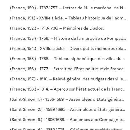
(France, 150.) - 1737-1757. -- Lettres de M. le maréchal de Noailles aux ministres. - Mémoires relatifs à des intérêts particuliers. - Mémoire sur l'étendue de la maîtrise particulière des eaux et forêts de Saint-Germain. - Noailles.
(France, 151.) - XVIIIe siècle. -- Tableau historique de l'administration française vers le milieu du XVIIIe siècle.
(France, 152.) - 1710-1730. -- Mémoires de Duclos.
(France, 153.) - 1758. -- Histoire de la marquise de Pompadour. Traduction de la seconde édition d'une brochure écrite en 1758 et imprimée à Londres chez S. Hooper, en 1759, de la main de M. de la Place, auteur de plusieurs pièces de théâtre. - Retiré du scellé de M. de Marigny du 5 mars 1782, conformément à l'ordre du roy du 4.
(France, 154.) - XVIIIe siècle. -- Divers petits mémoires relatifs aux Parlements et autres juridictions, par N.-L. Le Dran.
(France, 155.) - 1768. -- Tableau alphabétique des villes du Royaume, avec leurs revenus, dépenses et dettes, suivant les états envoyés à Monseigneur le Controlleur général, en exécution de la Déclaration du Roy du 11 février 1764. - Tableau, par généralités, des revenus, dépenses et dettes des hôpitaux du Royaume, suivant les états envoyés à M. le Controlleur général, en exécution de la Déclaration du Roy du 11 février 1764.
(France, 156.) - 1777. -- Extrait de l'Etat politique de France.
(France, 157.) - 1810. -- Relevé général des budgets des villes dont le revenu s'élève à 10.000 francs et au-dessus, arrêtés par le Conseil d'État, et approuvés par Sa Majesté l'empereur et roi.
(France, 158.) - 1814. -- Aperçu sur l'état actuel de la France et sur les principaux moyens d'améliorer sa législation, son agriculture, son commerce et ses finances, par le marquis de Mondénard-Montagu.
(Saint-Simon, 1.) - 1356-1589. -- Assemblées d'États généraux et de Notables à Paris et dans les provinces. - N° 81 de l'Inventaire dressé, après la mort de Saint-Simon, par Me Delaleu, notaire à Paris (1755-1756).
(Saint-Simon, 2.) - 1589-1690. -- Assemblées d'États généraux et de Notables à Paris, dans les provinces et à l'étranger (1589-1626). - Audiences en général, audiences des Ambassadeurs, Nonces, Légats, Cardinaux, Évêques. - Députés du Clergé, des Provinces (1661-1690). - N°s 81 et 91 de l'Inventaire.
(Saint-Simon, 3.) - 1306-1689. -- Audiences aux Compagnies, aux Députez des États généraux. - Visittes (1610-1689). - Carrousels, tournois (1306-1662). - N°s 83 et 77 de l'Inventaire.
(Saint-Simon, 4.) - 1350-1705. -- Cérémonies ecclésiastiques. - Bonnet des cardinaux. - Canonisations, bénédictions (1350-1705). - Cérémonies de la ville de Paris (1534-1689). - N°s 43 et 44 de l'Inventaire.