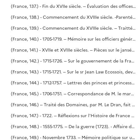
(France, 137.) - Fin du XVIIe siècle. -- Évaluation des offices qui sont à la nomination de Monseigneur le Chancelier, aveq un Mémoire des lieux où il y a des officiers de chancellerie qui payent l'annuel à Monseigneur.
(France, 138.) - Commencement du XVIIIe siècle. -Parenté de Monseigneur le duc de Chartres composée de tous les Roys et de tous les souverains Princes et Princesses de la chrestienté qui vivent présentement.
(France, 139.) - Commencement du XVIIIe siècle. -- Traitté de la Régence. - Étude historique sur les régences depuis les origines de la monarchie française jusqu'au commencement du XVIIIe siècle.
(France, 140.) - 1705-1719. -- Mémoire sur les officiers généraux, sur l'administration en partie double des revenus de l'État et autres questions de finance, par Desmarets. - Lettre du même à Mme de Maintenon (1709). - Mémoire et lettres de Chamillart au roi et à Mme de Maintenon (1705). - Administration des bâtiments du roi par Mansart. - Transfert de l'argenterie des églises à la Monnaie. - Mémoires de d'Argenson sur les finances ; - des députés du Commerce sur le papier monnaie. - Projets relatifs au Guet et à la création d'une Chambre ecclésiastique supérieure.
(France, 141.) - XVIIe et XVIIIe siècles. -- Pièces sur le jansénisme et sur le quiétisme. - Dissertation intitulée : Les trois décisions de l'Église dans l'affaire des cinq propositions de Jansénius.
(France, 142.) - 1715-1726. -- Sur le gouvernement de la France sous la régence du prince Philippe, petit-fils de France, duc d'Orléans, après l'avènement du roy Louis XV au trône à l'âge de cinq ans et demi, le 1er septembre 1715, jusqu'en 1726, par N.-L. Le Dran, chef du Dépôt des Affaires étrangères au Vieux Louvre.
(France, 143.) - 1715-1721. -- Sur le sr Jean Law Ecossois, devenu contrôleur général des finances du royaume de France au tems de la régence du Duc d'Orléans. - Sur les suites du système du sieur Law en France, par N.-L. Le Dran. - Sonnet sur M. Law (1720). - Calotte de M. Law. - L'Abeille, poésie par P.-M.-S. d'Abbeville, gentilhomme ordinaire du roy.
(France, 144.) - 1712-1757. -- Lettres des princes et princesses du sang à M. le duc de Noailles. (Prince de Conty, 1723. - Princesse de Conty, 1736. - Princesses de Conty douairières, 1717-1744. - Mlle de la Roche-sur-Yon, 1737. Duc du Maine, 1712-1736. - Duchesse du Maine, 1716-1737. - Prince de Dombes, 1735-1738. - Comte d'Eu, 1736-1745. - Comte de Toulouse, 1716-1736. - Duc de Penthièvre, 1734-1757. - Duchesse de Penthièvre, 1748. - L. de Vendôme, 1712.) - Noailles.
(France, 145.) - 1706-1751. -- Correspondance de M. le maréchal de Noailles avec divers membres de la famille royale. - Mémoire relatif à divers fiefs acquis par Mlle de Sens. - Noailles.
(France, 146.) -- Traité des Domaines, par M. Le Dran, fait en 1722, 31 décembre, pour l'instruction du jeune roi Louis XV.
(France, 147.) - 1722. -- Réflexions sur l'Histoire de France par M. le comte de Boulainvilliers, avec une lettre préliminaire à Mademoiselle [Cousinot]. - Saint-Simon, n° 31 de l'Inventaire.
(France, 148.) - 1555-1775. -- De la guerre (1723). - Affaire de Hanau Lichtenberg (1749). - Cérémonial du Parlement ; suppliques de Ducs et Princes (1555-1731). - Mémoires sur le gouvernement, le droit public, la monarchie, dont l'un dédié au Dauphin (1749). - Mémoires de Le Dran sur le droit de guerre. - Combien, pour les meilleures lois, il est nécessaire que les esprits soient préparés. (1771.)
(France, 149.) - Novembre 1733. -- Mémoire politique sur un secours général à tirer de tous les sujets du Roy à proportion de leurs revenus. - Mémoire concernant la situation du clergé général et des diocèses particuliers.