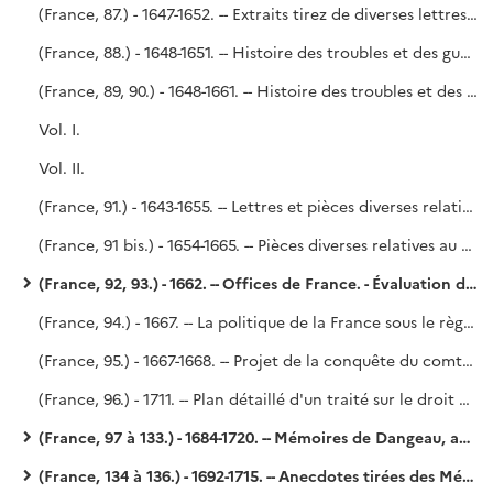
(France, 87.) - 1647-1652. -- Extraits tirez de diverses lettres écrites par le sr Gaudin à Mr Servient, secrétaire d'État et plénipotentiaire à la paix de Munster, depuis 1647 jusqu'en 1652 inclusivement. - Ces extraits, qui se rapportent surtout aux affaires intérieures de la France, ont été pris sur des originaux trouvés chez un épicier, en 1722, et qui doivent être conservés au Dépôt de la Guerre.
(France, 88.) - 1648-1651. -- Histoire des troubles et des guerres civiles de France, traduite du Mercure de Vittorio Siri, Ier volume.
(France, 89, 90.) - 1648-1661. -- Histoire des troubles et des guerres civiles de France depuis le commencement de l'année 1648 jusqu'à la mort du cardinal Mazarin en 1661, extraite des volumes manuscrits XVI et XVII du Mercure de l'abbé Vittorio Siri.
Vol. I.
Vol. II.
(France, 91.) - 1643-1655. -- Lettres et pièces diverses relatives aux affaires du temps. - Noailles. Copié sur les mss. 9 353, 9 354 de Béthune.
(France, 91 bis.) - 1654-1665. -- Pièces diverses relatives au cardinal de Retz et à l'assemblée du clergé de 1655. - Vingt-deux lettres originales écrites du 25 juillet 1662 au 12 février 1665, par le cardinal de Retz à M. de Paris, archidiacre de Rouen.
(France, 92, 93.) - 1662. -- Offices de France. - Évaluation du droit annuel. - Tableaux par généralités et par ordre alphabétique. (Voy. le P. Lelong, n° 28 067.)
(France, 94.) - 1667. -- La politique de la France sous le règne de Louis XIV.
(France, 95.) - 1667-1668. -- Projet de la conquête du comté de Bourgogne et de son exécution, d'après les lettres du roi, du prince de Condé, etc. (Voy. le P. Lelong, n° 32 927.)
(France, 96.) - 1711. -- Plan détaillé d'un traité sur le droit public de la France, par l'abbé Fleury. - Plan d'une instruction sur le droit public pour Monseigneur le Dauphin (duc de Bourgogne). Du Droit public intérieur ou de la Tranquillité de l'État. - Saint-Simon (?).
(France, 97 à 133.) - 1684-1720. -- Mémoires de Dangeau, avec les additions de Saint-Simon. - Saint-Simon, n° 36 de l'Inventaire.
(France, 134 à 136.) - 1692-1715. -- Anecdotes tirées des Mémoires de M. le duc de Saint-Simon en 1771, par l'abbé de Voisenon.