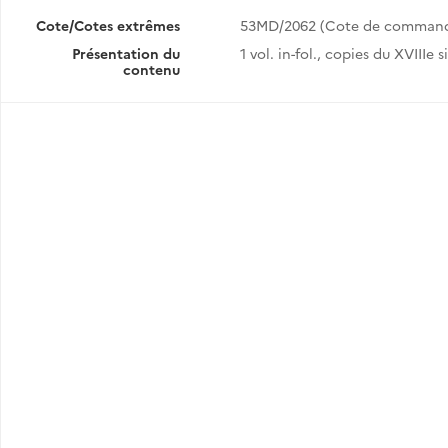
Cote/Cotes extrêmes
53MD/2062 (Cote de comman
Présentation du
1 vol. in-fol., copies du XVIIIe s
contenu