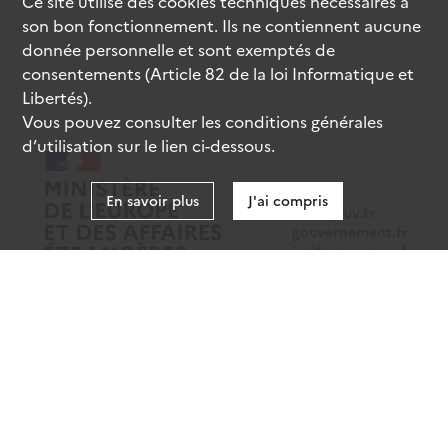
Ce site utilise des
cookies
techniques nécessaires à
son bon fonctionnement. Ils ne contiennent aucune
donnée personnelle et sont exemptés de
consentements (Article 82 de la loi Informatique et
Libertés).
Vous pouvez consulter les conditions générales
d’utilisation sur le lien ci-dessous.
En savoir plus
J'ai compris
data.gouv.fr
gouvernement.fr
legifrance.gouv.fr
service-public.fr
Mentions légales
Données personnelles
CGU
Gestion des cookies
Accessibilité : partiellement conforme
Sauf mention contraire, tous les contenus de ce site sont sous