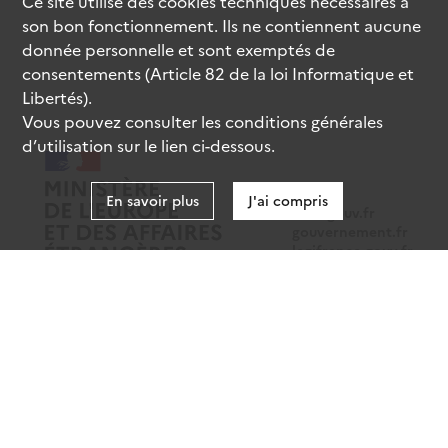
Ce site utilise des
cookies
techniques nécessaires à
son bon fonctionnement. Ils ne contiennent aucune
donnée personnelle et sont exemptés de
consentements (Article 82 de la loi Informatique et
Libertés).
Vous pouvez consulter les conditions générales
d’utilisation sur le lien ci-dessous.
En savoir plus
J'ai compris
data.gouv.fr
gouvernement.fr
legifrance.gouv.fr
service-public.fr
Mentions légales
Données personnelles
CGU
Gestion des cookies
Accessibilité : partiellement conforme
Sauf mention contraire, tous les contenus de ce site sont sous