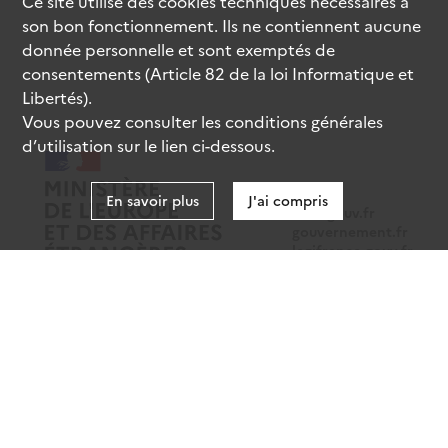
Ce site utilise des
cookies
techniques nécessaires à
son bon fonctionnement. Ils ne contiennent aucune
donnée personnelle et sont exemptés de
consentements (Article 82 de la loi Informatique et
Libertés).
Vous pouvez consulter les conditions générales
d’utilisation sur le lien ci-dessous.
En savoir plus
J'ai compris
data.gouv.fr
gouvernement.fr
legifrance.gouv.fr
service-public.fr
Mentions légales
Données personnelles
CGU
Gestion des cookies
Accessibilité : partiellement conforme
Sauf mention contraire, tous les contenus de ce site sont sous