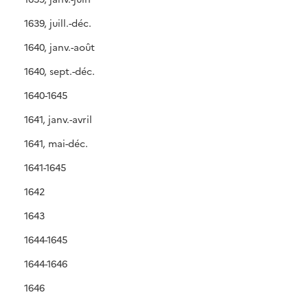
1639, juill.-déc.
1640, janv.-août
1640, sept.-déc.
1640-1645
1641, janv.-avril
1641, mai-déc.
1641-1645
1642
1643
1644-1645
1644-1646
1646