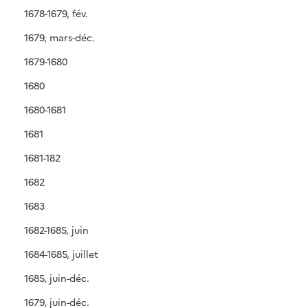
1678-1679, fév.
1679, mars-déc.
1679-1680
1680
1680-1681
1681
1681-182
1682
1683
1682-1685, juin
1684-1685, juillet
1685, juin-déc.
1679, juin-déc.