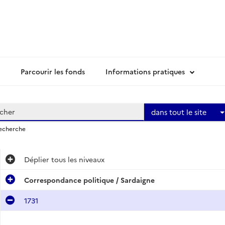
Parcourir les fonds
Informations pratiques
dans tout le site
recherche
Déplier
tous les niveaux
Correspondance politique / Sardaigne
1731