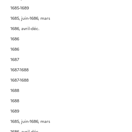
1685-1689
1685, juin-1686, mars
1686, avril-déc.
1686
1686
1687
1687-1688
1687-1688
1688
1688
1689
1685, juin-1686, mars
1686, avril-déc.