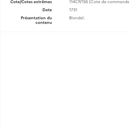
Cote/Cotes extrêmes
114CP/156 (Cote de commande
Date
1731
Présentation du
Blondel.
contenu