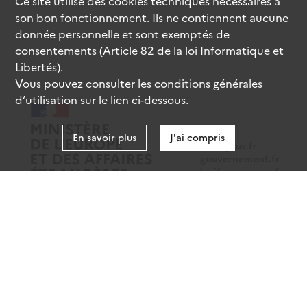
Ce site utilise des
cookies
techniques nécessaires à
son bon fonctionnement. Ils ne contiennent aucune
donnée personnelle et sont exemptés de
consentements (Article 82 de la loi Informatique et
Libertés).
Vous pouvez consulter les conditions générales
d’utilisation sur le lien ci-dessous.
En savoir plus
J'ai compris
data.gouv.fr
gouvernement.fr
legifrance.gouv.fr
service-public.fr
Mentions légales
Données personnelles
CGU
Gestion des cookies
Accessibilité : partiellement conforme
Sauf mention contraire, tous les contenus de ce site sont sous