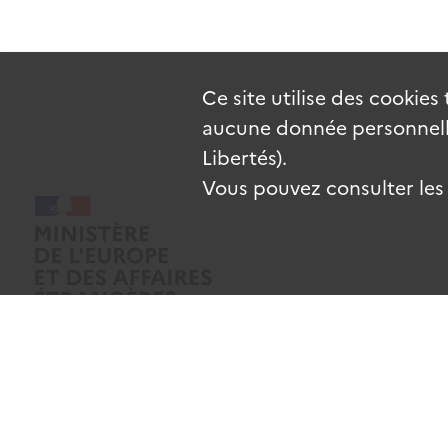
Ce site utilise des
cookies
aucune donnée personnelle
Libertés).
Vous pouvez consulter les c
Mentions légales
Données personnelles
CGU
Gestion des coo
Sauf mention contraire, tous les contenus de ce site sont sous
licence e