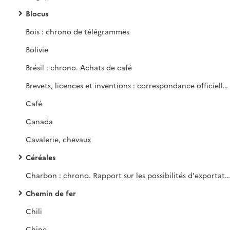
Blocus
Bois : chrono de télégrammes
Bolivie
Brésil : chrono. Achats de café
Brevets, licences et inventions : correspondance officielle, rapports et lettres
Café
Canada
Cavalerie, chevaux
Céréales
Charbon : chrono. Rapport sur les possibilités d'exportation pour la France de charbons américains. Mines de Lens.
Chemin de fer
Chili
Chine