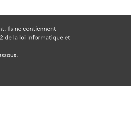
. Ils ne contiennent
de la loi Informatique et
essous.
.fr
gouvernement.fr
legifrance.gouv.fr
service-public.fr