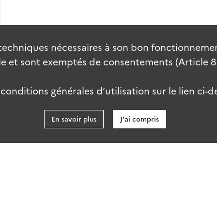
techniques nécessaires à son bon fonctionnement
 et sont exemptés de consentements (Article 82 
onditions générales d’utilisation sur le lien ci-d
En savoir plus
J'ai compris
data.gouv
kies
Accessibilité : partiellement conforme
talab-2.0