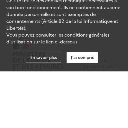
Ce site utilise des
cookies
techniques nécessaires à
son bon fonctionnement. Ils ne contiennent aucune
donnée personnelle et sont exemptés de
consentements (Article 82 de la loi Informatique et
Libertés).
Vous pouvez consulter les conditions générales
d’utilisation sur le lien ci-dessous.
En savoir plus
J'ai compris
data.gouv.fr
gouvernement.fr
legifrance.gouv.fr
service-public.fr
Mentions légales
Données personnelles
CGU
Gestion des cookies
Accessibilité : partiellement conforme
Sauf mention contraire, tous les contenus de ce site sont sous