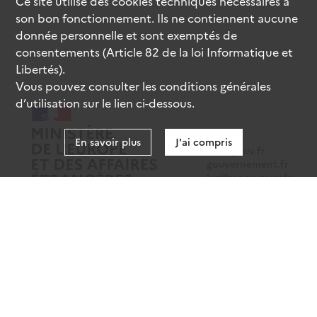
Ce site utilise des
cookies
techniques nécessaires à
son bon fonctionnement. Ils ne contiennent aucune
donnée personnelle et sont exemptés de
consentements (Article 82 de la loi Informatique et
Libertés).
Vous pouvez consulter les conditions générales
d’utilisation sur le lien ci-dessous.
En savoir plus
J'ai compris
data.gouv.fr
gouvernement.fr
legifrance.gouv.fr
service-public.fr
Mentions légales
Données personnelles
CGU
Gestion des cookies
Accessibilité : partiellement conforme
Sauf mention contraire, tous les contenus de ce site sont sous