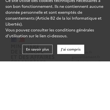
Ce site utilise des
cookies
techniques nécessaires à
son bon fonctionnement. Ils ne contiennent aucune
donnée personnelle et sont exemptés de
consentements (Article 82 de la loi Informatique et
Libertés).
Vous pouvez consulter les conditions générales
d’utilisation sur le lien ci-dessous.
En savoir plus
J'ai compris
data.gouv.fr
gouvernement.fr
legifrance.gouv.fr
service-public.fr
Mentions légales
Données personnelles
CGU
Gestion des cookies
Accessibilité : partiellement conforme
Sauf mention contraire, tous les contenus de ce site sont sous