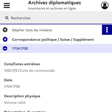
Ouvrir le menu déroulant
Archives diplomatiques
Déplier
tous les niveaux
Correspondance politique / Suisse / Supplément
1704-1708
Cote/Cotes extrêmes
126CP/9 (Cote de commande)
Date
1704-1708
Description physique
Volume relié.
Présentation du contenu